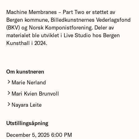
Machine Membranes – Part Two er støttet av
Bergen kommune, Billedkunstnernes Vederlagsfond
(BKV) og Norsk Komponistforening. Deler av
materialet ble utviklet i Live Studio hos Bergen
Kunsthall i 2024.
Om kunstneren
Marie Nerland
Mari Kvien Brunvoll
Marie Nerland er kunstner og kurator med base i
Trondheim.
Nayara Leite
Mari Kvien Brunvoll er komponist, sanger og
multiinstrumentalist bosatt i Bergen.
Mer om Marie Nerland
Nayara Leite
er en brasiliansk kunstner og
Utstillingsåpning
skribent bosatt i Bergen.
Mer om Mari Kvien Brunvoll
December 5, 2025 6:00 PM
Mer om Nayara Leite