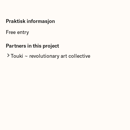
Praktisk informasjon
Free entry
Partners in this project
Touki ~ revolutionary art collective
Bergen based space exploring the entanglement
of black art and politics.
More about Touki ~ revolutionary art collective