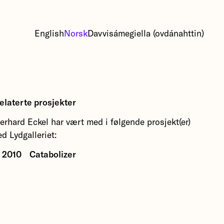
English
Norsk
Davvisámegiella (ovdánahttin)
elaterte prosjekter
erhard Eckel har vært med i følgende prosjekt(er)
ed Lydgalleriet:
2010
Catabolizer
As part of the Borealis Festival 2010, we present
Gerhard Eckel's piece
Catabolizer
.
More about Catabolizer