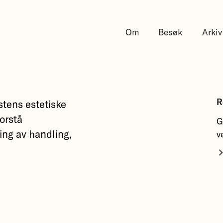
Om
Besøk
Arkiv
R
nstens estetiske
orstå
G
ng av handling,
v