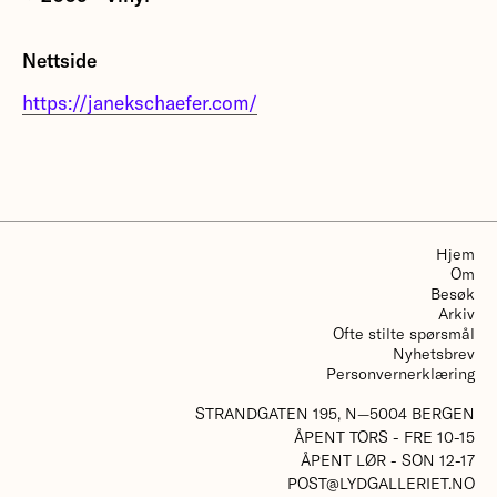
Høstens første utstilling med fire stjerner innen
Nettside
vinyl og turntablisme: Christian Marclay, Otomo
Yoshihide, Flo Kaufmann og Janek Schaefer.
https://janekschaefer.com/
More about Vinyl
Hjem
Om
Besøk
Arkiv
Ofte stilte spørsmål
Nyhetsbrev
Personvernerklæring
STRANDGATEN 195, N—5004 BERGEN
ÅPENT TORS - FRE 10-15
ÅPENT LØR - SON 12-17
POST@LYDGALLERIET.NO