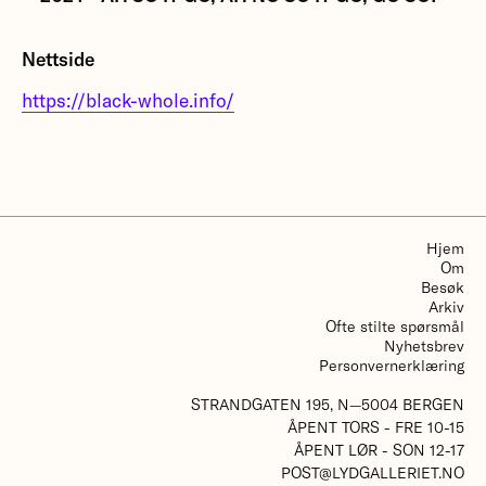
AH SO IT GO, AH NO SO IT GO, GO SO!
tilbyr en
Nettside
meditasjon om tilhørighet, land, vekst og
forankring som gir gjenklang gjennom poesi,
https://black-whole.info/
muntlige tradisjoner og legemliggjort kunnskap.
More about AH SO IT GO, AH NO SO IT GO, GO
SO!
Hjem
Om
Besøk
Arkiv
Ofte stilte spørsmål
Nyhetsbrev
Personvernerklæring
STRANDGATEN 195, N—5004 BERGEN
ÅPENT TORS - FRE 10-15
ÅPENT LØR - SON 12-17
POST@LYDGALLERIET.NO