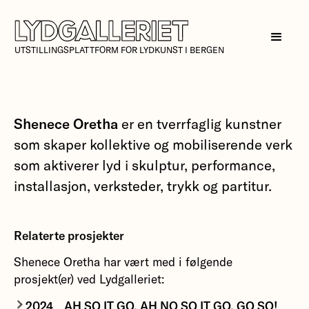
UTSTILLINGSPLATTFORM FOR LYDKUNST I BERGEN
Shenece Oretha
er en tverrfaglig kunstner
som skaper kollektive og mobiliserende verk
som aktiverer lyd i skulptur, performance,
installasjon, verksteder, trykk og partitur.
Relaterte prosjekter
Shenece Oretha har vært med i følgende
prosjekt(er) ved Lydgalleriet:
2024
AH SO IT GO, AH NO SO IT GO, GO SO!