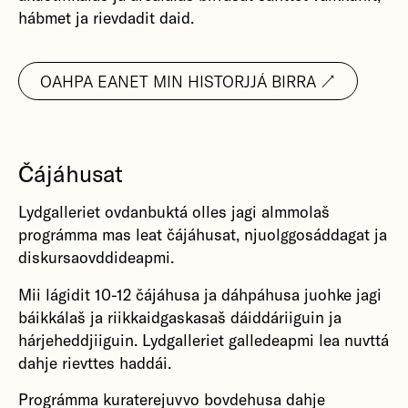
hábmet ja rievdadit daid.
OAHPA EANET MIN HISTORJJÁ BIRRA ↗
Čájáhusat
Lydgalleriet ovdanbuktá olles jagi almmolaš
prográmma mas leat čájáhusat, njuolggosáddagat ja
diskursaovddideapmi.
Mii lágidit 10-12 čájáhusa ja dáhpáhusa juohke jagi
báikkálaš ja riikkaidgaskasaš dáiddáriiguin ja
hárjeheddjiiguin. Lydgalleriet galledeapmi lea nuvttá
dahje rievttes haddái.
Prográmma kuraterejuvvo bovdehusa dahje