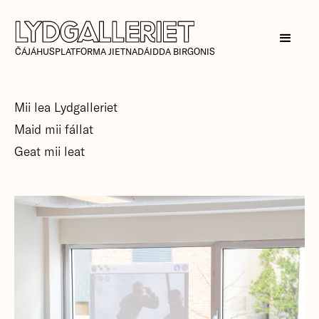
ČÁJÁHUSPLATFORMA JIETNADÁIDDA BIRGONIS
Mii lea Lydgalleriet
Maid mii fállat
Geat mii leat