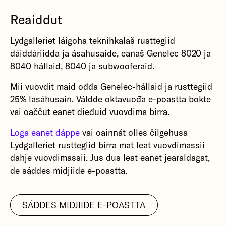
Reaiddut
Lydgalleriet láigoha teknihkalaš rusttegiid
dáiddáriidda ja ásahusaide, eanaš Genelec 8020 ja
8040 hállaid, 8040 ja subwooferaid.
Mii vuovdit maid ođđa Genelec-hállaid ja rusttegiid
25% lasáhusain. Váldde oktavuođa e-poastta bokte
vai oaččut eanet dieđuid vuovdima birra.
Loga eanet dáppe
vai oainnát olles čilgehusa
Lydgalleriet rusttegiid birra mat leat vuovdimassii
dahje vuovdimassii. Jus dus leat eanet jearaldagat,
de sáddes midjiide e-poastta.
SÁDDES MIDJIIDE E-POASTTA