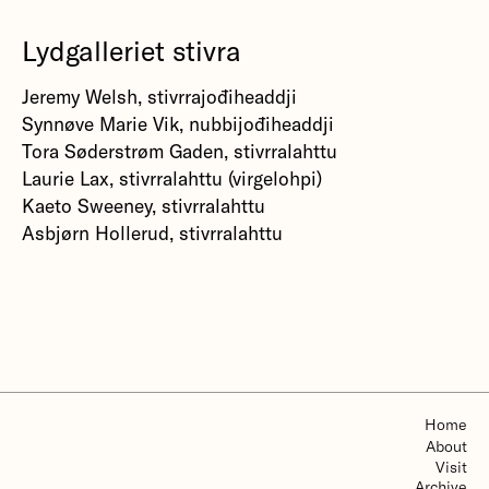
Lydgalleriet stivra
Jeremy Welsh, stivrrajođiheaddji
Synnøve Marie Vik, nubbijođiheaddji
Tora Søderstrøm Gaden, stivrralahttu
Laurie Lax, stivrralahttu (virgelohpi)
Kaeto Sweeney, stivrralahttu
Asbjørn Hollerud, stivrralahttu
Home
About
Visit
Archive