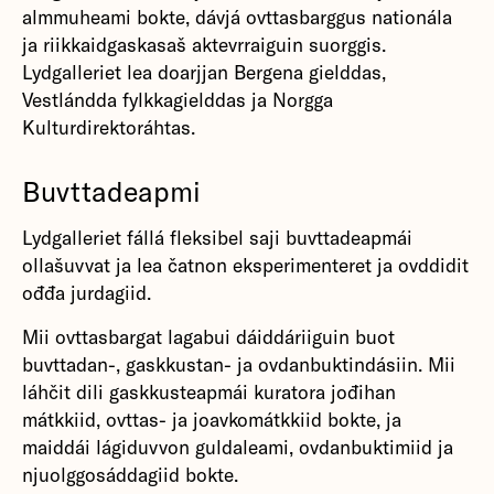
almmuheami bokte, dávjá ovttasbarggus nationála
ja riikkaidgaskasaš aktevrraiguin suorggis.
Lydgalleriet lea doarjjan Bergena gielddas,
Vestlándda fylkkagielddas ja Norgga
Kulturdirektoráhtas.
Buvttadeapmi
Lydgalleriet fállá fleksibel saji buvttadeapmái
ollašuvvat ja lea čatnon eksperimenteret ja ovddidit
ođđa jurdagiid.
Mii ovttasbargat lagabui dáiddáriiguin buot
buvttadan-, gaskkustan- ja ovdanbuktindásiin. Mii
láhčit dili gaskkusteapmái kuratora jođihan
mátkkiid, ovttas- ja joavkomátkkiid bokte, ja
maiddái lágiduvvon guldaleami, ovdanbuktimiid ja
njuolggosáddagiid bokte.