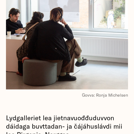
Govva: Ronja Michelsen
Lydgalleriet lea jietnavuođđuduvvon
dáidaga buvttadan- ja čájáhuslávdi mii