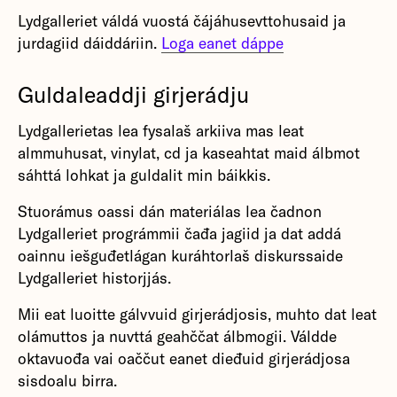
Lydgalleriet váldá vuostá čájáhusevttohusaid ja
jurdagiid dáiddáriin.
Loga eanet dáppe
Guldaleaddji girjerádju
Lydgallerietas lea fysalaš arkiiva mas leat
almmuhusat, vinylat, cd ja kaseahtat maid álbmot
sáhttá lohkat ja guldalit min báikkis.
Stuorámus oassi dán materiálas lea čadnon
Lydgalleriet prográmmii čađa jagiid ja dat addá
oainnu iešguđetlágan kuráhtorlaš diskurssaide
Lydgalleriet historjjás.
Mii eat luoitte gálvvuid girjerádjosis, muhto dat leat
olámuttos ja nuvttá geahččat álbmogii. Váldde
oktavuođa vai oaččut eanet dieđuid girjerádjosa
sisdoalu birra.