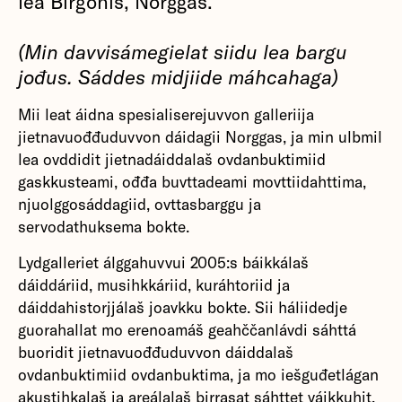
lea Birgonis, Norggas.
(Min davvisámegielat siidu lea bargu
jođus. Sáddes midjiide máhcahaga)
Mii leat áidna spesialiserejuvvon galleriija
jietnavuođđuduvvon dáidagii Norggas, ja min ulbmil
lea ovddidit jietnadáiddalaš ovdanbuktimiid
gaskkusteami, ođđa buvttadeami movttiidahttima,
njuolggosáddagiid, ovttasbarggu ja
servodathuksema bokte.
Lydgalleriet álggahuvvui 2005:s báikkálaš
dáiddáriid, musihkkáriid, kuráhtoriid ja
dáiddahistorjjálaš joavkku bokte. Sii háliidedje
guorahallat mo erenoamáš geahččanlávdi sáhttá
buoridit jietnavuođđuduvvon dáiddalaš
ovdanbuktimiid ovdanbuktima, ja mo iešguđetlágan
akustihkalaš ja areálalaš birrasat sáhttet váikkuhit,